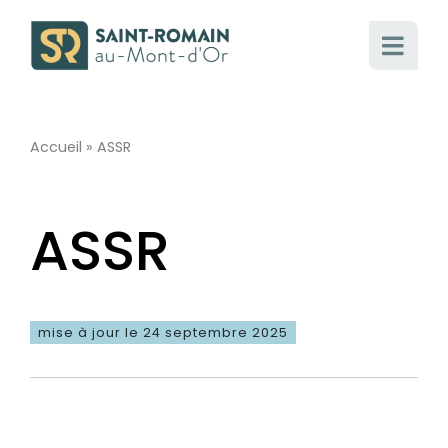
Passer
au
contenu
Accueil
»
ASSR
ASSR
mise à jour le 24 septembre 2025