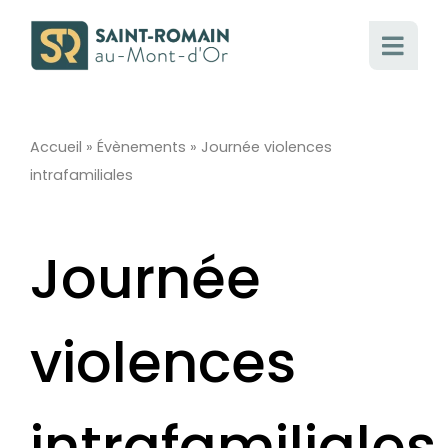
Passer
au
contenu
Accueil
»
Évènements
»
Journée violences
intrafamiliales
Journée
violences
intrafamiliales