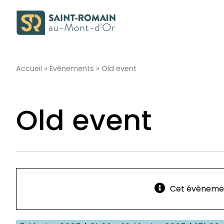
Passer
au
contenu
Accueil
»
Évènements
»
Old event
Old event
Cet évènemen