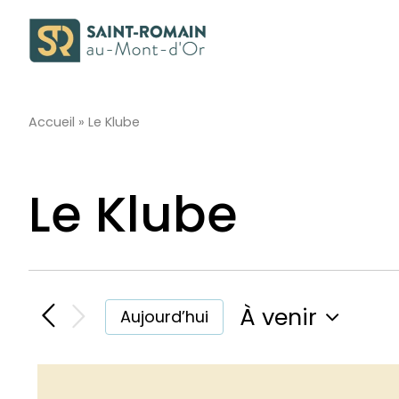
Passer
au
contenu
Accueil
»
Le Klube
Le Klube
À venir
Aujourd’hui
Sélectionnez
une
date.