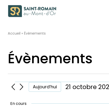
Passer
au
contenu
Accueil
»
Évènements
Évènements
Évènements
21 octobre 20
Aujourd’hui
Sélectionnez
une
En cours
date.