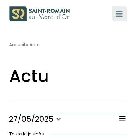
Passer
au
contenu
Accueil
»
Actu
Actu
Évènements
27/05/2025
Nav
Nav
Jour
Sélectionnez
de
une
Toute la journée