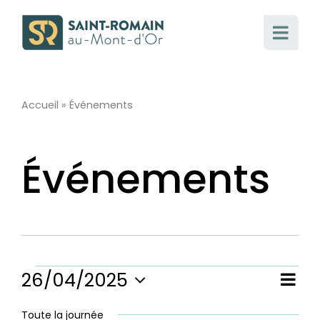
Passer
au
contenu
Accueil
»
Événements
Événements
Évènements
26/04/2025
Nav
Nav
Jour
Sélectionnez
de
une
Toute la journée