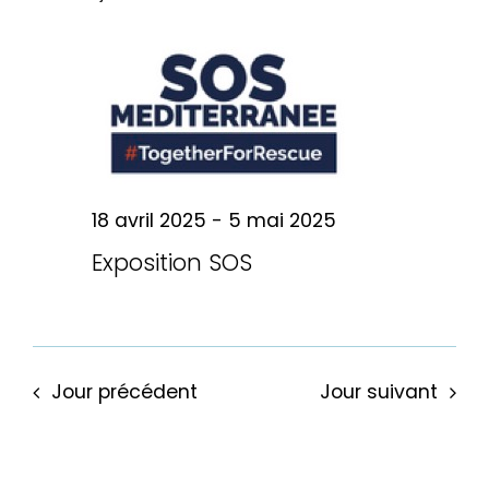
pa
date.
vu
for
Év
con
26
avril
18 avril 2025
-
5 mai 2025
Exposition SOS
2025
Jour précédent
Jour suivant