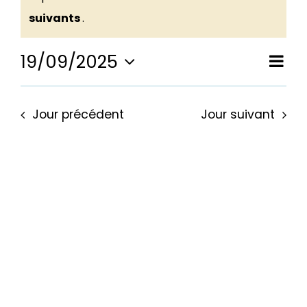
Notice
for
suivants
.
19/09/2025
Nav
Nav
Jour
19
Sélectionnez
de
une
pa
date.
vu
Jour précédent
Jour suivant
septembre
Év
con
2025