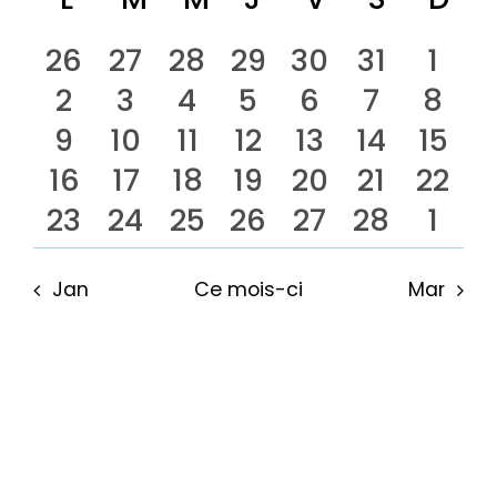
Calendrier
pa
date.
vu
de
0
0
0
0
0
0
0
26
27
28
29
30
31
1
Év
con
0
0
0
0
0
0
0
2
3
4
5
6
7
8
évènements
évènements
évènements
évènements
évènements
évèneme
évè
Évènements
0
0
0
0
0
0
0
9
10
11
12
13
14
15
évènements
évènements
évènements
évènements
évènements
évèneme
évè
0
0
0
0
0
0
0
16
17
18
19
20
21
22
évènements
évènements
évènements
évènements
évènements
évèneme
évèn
0
0
0
0
0
1
0
23
24
25
26
27
28
1
évènements
évènements
évènements
évènements
évènements
évèneme
évèn
évènements
évènements
évènements
évènements
évènements
évèneme
évè
Jan
Ce mois-ci
Mar