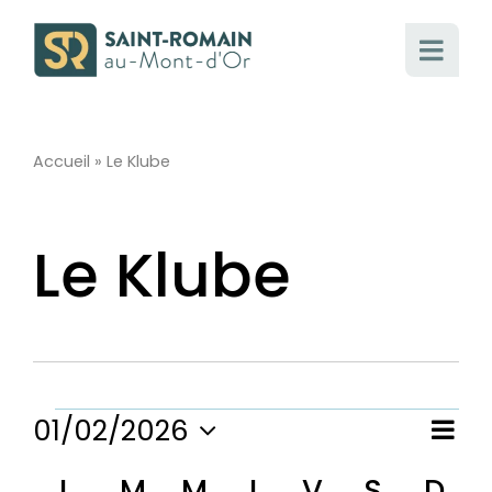
Passer
au
contenu
Accueil
»
Le Klube
Le Klube
Évènements
01/02/2026
Nav
Nav
Mois
Sélectionnez
de
L
lundi
M
mardi
M
mercredi
J
jeudi
V
vendredi
S
samed
D
di
une