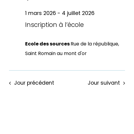
pa
date.
vu
for
1 mars 2026
-
4 juillet 2026
Év
con
Inscription à l’école
7
Ecole des sources
Rue de la république,
Saint Romain au mont d'or
juin
2026
Jour précédent
Jour suivant