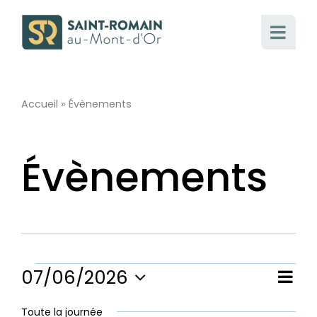
Passer
au
contenu
Accueil
»
Évènements
Évènements
Évènements
07/06/2026
Nav
Nav
Jour
Sélectionnez
de
une
Toute la journée