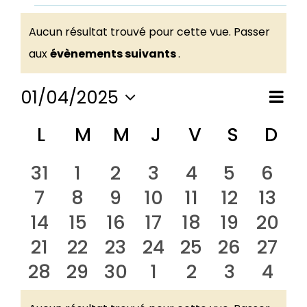
Évènements
Aucun résultat trouvé pour cette vue. Passer
Notice
aux
évènements suivants
.
01/04/2025
Nav
Nav
Mois
Sélectionnez
de
Calendrier
L
lundi
M
mardi
M
mercredi
J
jeudi
V
vendredi
S
samed
D
di
une
pa
date.
vu
de
0
0
0
0
0
0
0
31
1
2
3
4
5
6
Év
con
0
0
0
0
0
0
0
7
8
9
10
11
12
13
évènements
évènements
évènements
évènements
évènements
évèneme
évè
Évènements
0
0
0
0
0
0
0
14
15
16
17
18
19
20
évènements
évènements
évènements
évènements
évènements
évèneme
évèn
0
0
0
0
0
0
0
21
22
23
24
25
26
27
évènements
évènements
évènements
évènements
évènements
évèneme
évèn
0
0
0
0
0
0
0
28
29
30
1
2
3
4
évènements
évènements
évènements
évènements
évènements
évèneme
évèn
évènements
évènements
évènements
évènements
évènements
évèneme
évè