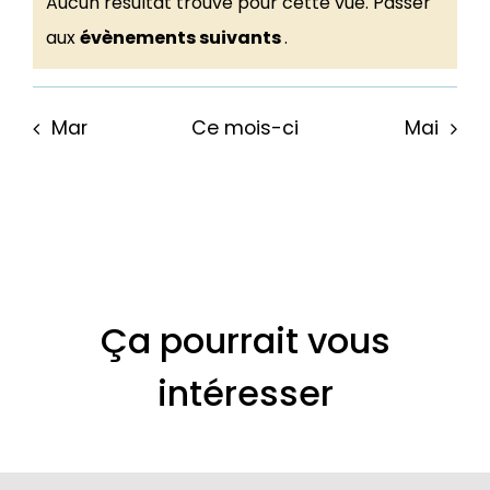
Aucun résultat trouvé pour cette vue. Passer
Notice
aux
évènements suivants
.
Mar
Ce mois-ci
Mai
Ça pourrait vous
intéresser