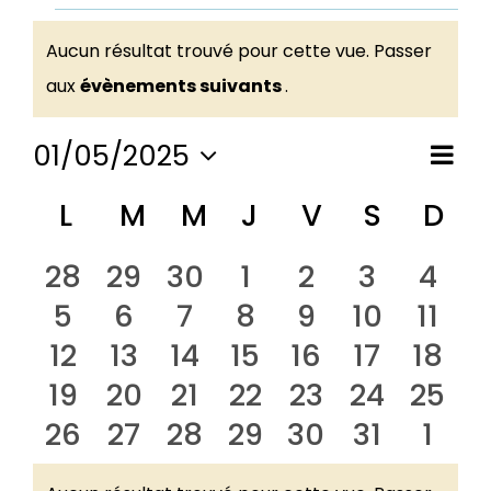
Évènements
Aucun résultat trouvé pour cette vue. Passer
Notice
aux
évènements suivants
.
01/05/2025
Nav
Nav
Mois
Sélectionnez
de
Calendrier
L
lundi
M
mardi
M
mercredi
J
jeudi
V
vendredi
S
samed
D
di
une
pa
date.
vu
de
0
0
0
0
0
0
0
28
29
30
1
2
3
4
Év
con
0
0
0
0
0
0
0
5
6
7
8
9
10
11
évènements
évènements
évènements
évènements
évènements
évèneme
évè
Évènements
0
0
0
0
0
0
0
12
13
14
15
16
17
18
évènements
évènements
évènements
évènements
évènements
évèneme
évèn
0
0
0
0
0
0
0
19
20
21
22
23
24
25
évènements
évènements
évènements
évènements
évènements
évèneme
évèn
0
0
0
0
0
0
0
26
27
28
29
30
31
1
évènements
évènements
évènements
évènements
évènements
évèneme
évèn
évènements
évènements
évènements
évènements
évènements
évèneme
évè