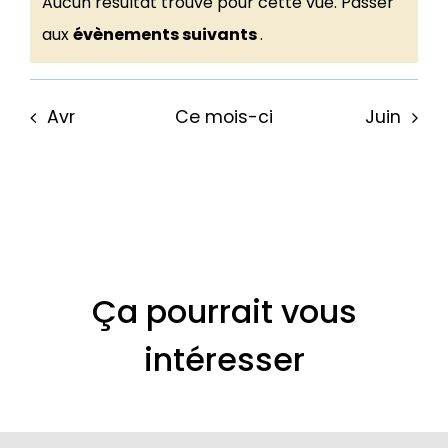
Aucun résultat trouvé pour cette vue. Passer
Notice
aux
évènements suivants
.
Avr
Ce mois-ci
Juin
Ça pourrait vous
intéresser