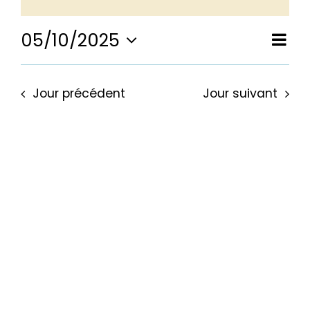
for
05/10/2025
Nav
Nav
Jour
Sélectionnez
de
5
une
pa
date.
vu
Jour précédent
Jour suivant
Év
con
octobre
2025